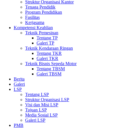
Struktur Organisasi Kantor
Tenaga Pendidik
Program Pendidikan
Fasilitas
Kerjasama
Kompetensi Keahlian
Teknik Pemesinan
Tentang TP
Galeri TP
Teknik Kendaraan Ringan
Tentang TKR
Galeri TKR
Teknik Bisnis Sepeda Motor
Tentang TBSM
Galeri TBSM
Berita
Galeri
LSP
Tentang LSP
Struktur Organisasi LSP
Visi dan Misi LSP
Tujuan LSP
Media Sosial LSP
Galeri LSP
PMB