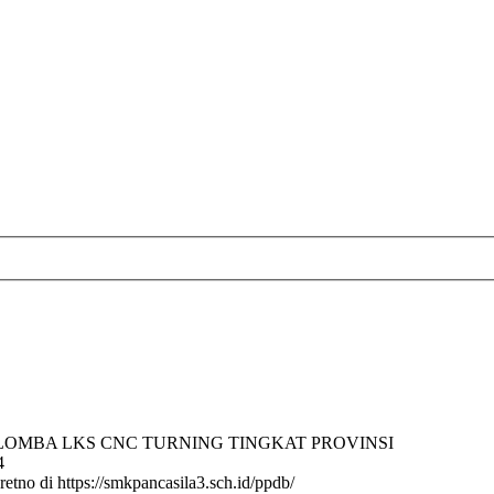
LOMBA LKS CNC TURNING TINGKAT PROVINSI
4
tno di https://smkpancasila3.sch.id/ppdb/