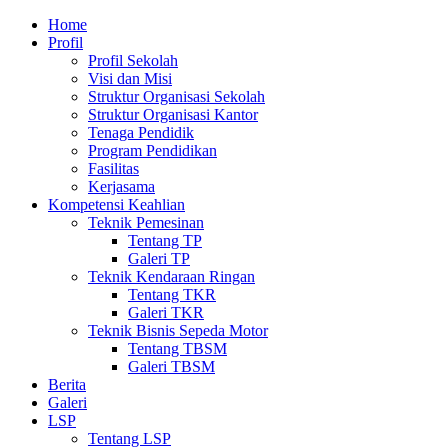
Home
Profil
Profil Sekolah
Visi dan Misi
Struktur Organisasi Sekolah
Struktur Organisasi Kantor
Tenaga Pendidik
Program Pendidikan
Fasilitas
Kerjasama
Kompetensi Keahlian
Teknik Pemesinan
Tentang TP
Galeri TP
Teknik Kendaraan Ringan
Tentang TKR
Galeri TKR
Teknik Bisnis Sepeda Motor
Tentang TBSM
Galeri TBSM
Berita
Galeri
LSP
Tentang LSP