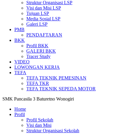
Struktur Organisasi LSP
Visi dan Misi LSP
Tujuan LSP
Media Sosial LSP
Galeri LSP
PMB
PENDAFTARAN
BKK
Profil BKK
GALERI BKK
Tracer Study
VIDEO
LOWONGAN KERJA
TEFA
TEFA TEKNIK PEMESINAN
TEFA TKR
TEFA TEKNIK SEPEDA MOTOR
SMK Pancasila 3 Baturetno Wonogiri
Home
Profil
Profil Sekolah
Visi dan Misi
Struktur Organisasi Sekolah