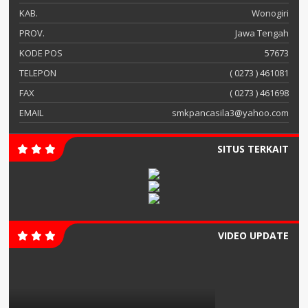
KAB.
Wonogiri
PROV.
Jawa Tengah
KODE POS
57673
TELEPON
( 0273 ) 461081
FAX
( 0273 ) 461698
EMAIL
smkpancasila3@yahoo.com
SITUS TERKAIT
VIDEO UPDATE