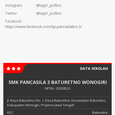
Instagram :
@lspp1_ps3bro
Twitter :
@lspp1_ps3bro
Facebook :
https://www.facebook.com/lsp.pancasilabro.3/
DATA SEKOLAH
SMK PANCASILA 3 BATURETNO WONOGIRI
NPSN : 20338523
Jl. Raya Baturetno Km. 1, Desa Baturetno, Kecamatan Baturetno,
Kabupaten Wonogiri, Propinsi Jawa Tengah
KEC.
Baturetno