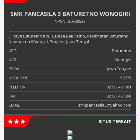
SMK PANCASILA 3 BATURETNO WONOGIRI
NPSN : 20338523
Jl. Raya Baturetno Km. 1, Desa Baturetno, Kecamatan Baturetno,
Kabupaten Wonogiri, Propinsi Jawa Tengah
KEC.
Baturetno
KAB.
Wonogiri
PROV.
Jawa Tengah
KODE POS
57673
TELEPON
( 0273 ) 461081
FAX
( 0273 ) 461698
EMAIL
smkpancasila3@yahoo.com
SITUS TERKAIT