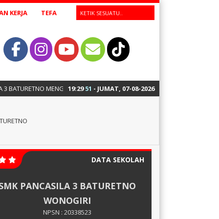
N KERJA
TEFA
ATURETNO MENGIKUTI LOMBA LKS CNC TURNING TINGKAT PROVINSI
19
:
29
51
- JUMAT, 07-08-2026
ATURETNO
DATA SEKOLAH
SMK PANCASILA 3 BATURETNO
WONOGIRI
NPSN : 20338523