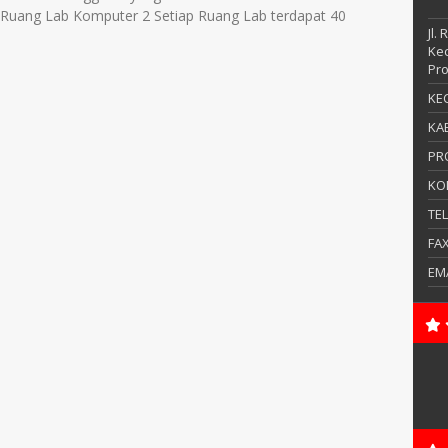
 Ruang Lab Komputer 2 Setiap Ruang Lab terdapat 40
Jl.
Kec
Pro
KEC
KAB
PR
KO
TE
FA
EM