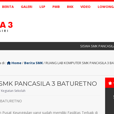
BERITA
GALERI
LSP
PMB
BKK
VIDEO
LOWONGA
SISWA SMK PANCASILA 3 B
 di :
Home
/
Berita SMK
/
RUANG LAB KOMPUTER SMK PANCASILA 3 B
SMK PANCASILA 3 BATURETNO
/
Kegiatan Sekolah
Pusat Keunggulan yang sudah memiliki Fasilitas Terbaik di