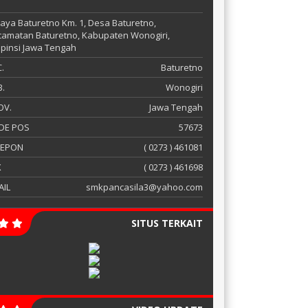
 Raya Baturetno Km. 1, Desa Baturetno,
amatan Baturetno, Kabupaten Wonogiri,
pinsi Jawa Tengah
.
Baturetno
.
Wonogiri
OV.
Jawa Tengah
DE POS
57673
LEPON
( 0273 ) 461081
X
( 0273 ) 461698
AIL
smkpancasila3@yahoo.com
SITUS TERKAIT