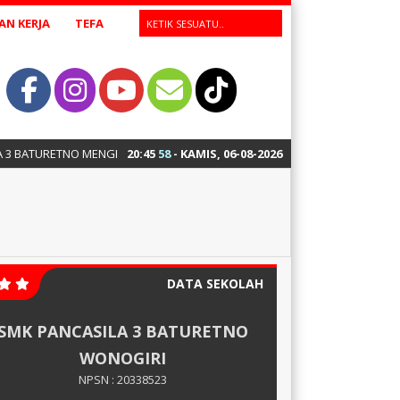
N KERJA
TEFA
ATURETNO MENGIKUTI LOMBA LKS CNC TURNING TINGKAT PROVINSI
20
:
45
59
- KAMIS, 06-08-2026
DATA SEKOLAH
SMK PANCASILA 3 BATURETNO
WONOGIRI
NPSN : 20338523