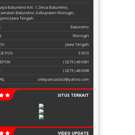
 Raya Baturetno Km. 1, Desa Baturetno,
amatan Baturetno, Kabupaten Wonogiri,
pinsi Jawa Tengah
.
Baturetno
.
Wonogiri
OV.
Jawa Tengah
DE POS
57673
LEPON
( 0273 ) 461081
X
( 0273 ) 461698
AIL
smkpancasila3@yahoo.com
SITUS TERKAIT
VIDEO UPDATE