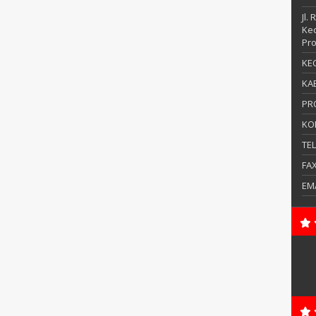
Jl.
Kec
Pro
KEC
KAB
PR
KO
TE
FA
EM