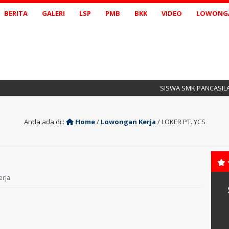
BERITA
GALERI
LSP
PMB
BKK
VIDEO
LOWONGA
SISWA SMK PANCASILA 3 B
Anda ada di :
Home
/
Lowongan Kerja
/
LOKER PT. YCS
erja