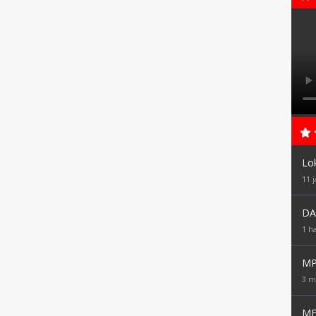
Lo
11 
DA
1 ha
MP
3 m
ME