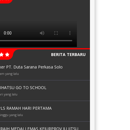
BERITA TERBARU
ker PT. Duta Sarana Perkasa Solo
jam yang lalu
IHATSU GO TO SCHOOL
ri yang lalu
LS RAMAH HARI PERTAMA
inggu yang lalu
RAIH MEDALI EMAS KEJURPROV JU JITSU