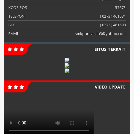
KODE POS
57673
TELEPON
( 0273 ) 461081
FAX
( 0273 ) 461698
EMAIL
smkpancasila3@yahoo.com
SITUS TERKAIT
VIDEO UPDATE