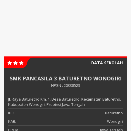
DATA SEKOLAH
SMK PANCASILA 3 BATURETNO WONOGIRI
NPSN : 20338523
Jl. Raya Baturetno Km. 1, Desa Baturetno, Kecamatan Baturetno,
Kabupaten Wonogiri, Propinsi Jawa Tengah
KEC.
Baturetno
KAB.
Wonogiri
PROV.
Jawa Tengah