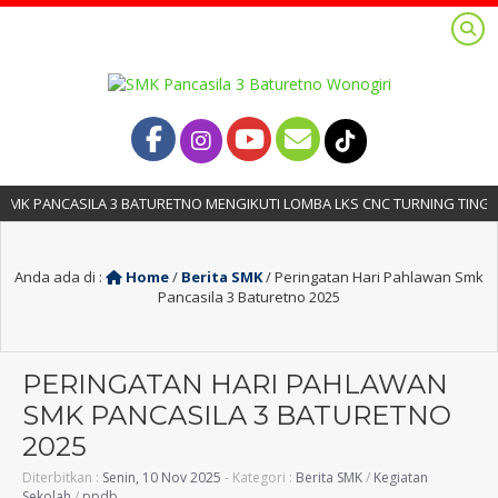
K PANCASILA 3 BATURETNO MENGIKUTI LOMBA LKS CNC TURNING TINGKAT
Anda ada di :
Home
/
Berita SMK
/
Peringatan Hari Pahlawan Smk
Pancasila 3 Baturetno 2025
PERINGATAN HARI PAHLAWAN
SMK PANCASILA 3 BATURETNO
2025
Diterbitkan :
Senin, 10 Nov 2025
- Kategori :
Berita SMK
/
Kegiatan
Sekolah
/
ppdb