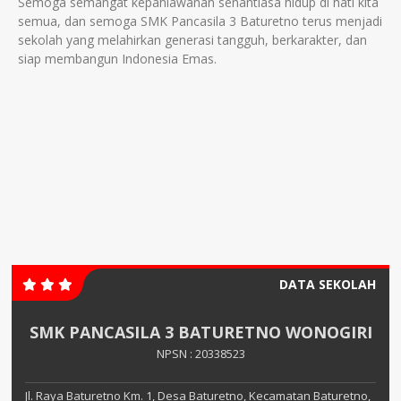
Semoga semangat kepahlawanan senantiasa hidup di hati kita
semua, dan semoga SMK Pancasila 3 Baturetno terus menjadi
sekolah yang melahirkan generasi tangguh, berkarakter, dan
siap membangun Indonesia Emas.
DATA SEKOLAH
SMK PANCASILA 3 BATURETNO WONOGIRI
NPSN : 20338523
Jl. Raya Baturetno Km. 1, Desa Baturetno, Kecamatan Baturetno,